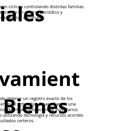
iales
les cíclicos controlando distintas familias
nerando un control periódico y
e todas las sucursales.
evamient
 Bienes
 de obtener un registro exacto de los
entes al activo fijo desarrollamos una
lizada en la elaboración de inventarios
 utilizando tecnología y recursos acordes
ultados certeros.