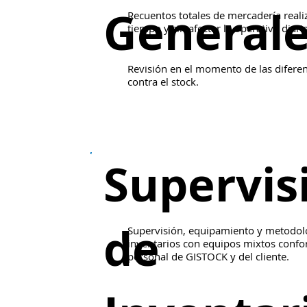
General
Recuentos totales de mercadería reali
tiempo y sin afectar la operativa diari
Revisión en el momento de las diferen
contra el stock.
Supervis
de
Supervisión, equipamiento y metodol
inventarios con equipos mixtos conf
personal de GISTOCK y del cliente.