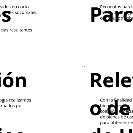
es
Parc
zados en corto
Recuentos parcia
a de las sucursales.
de productos ge
continuado sobr
cias resultantes
ión
Rel
o de
ogía realizamos
Con la finalidad
ormados por
bienes perteneci
solución especia
de bienes de uso
para obtener res