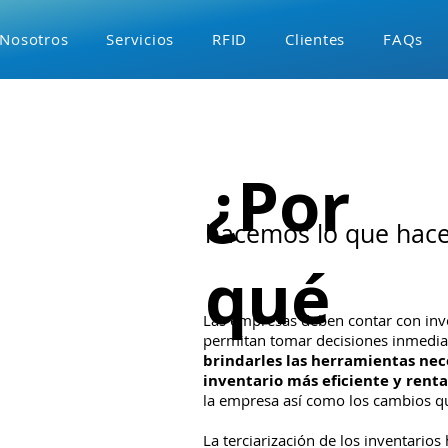
Nosotros
Servicios
RFID
Clientes
FAQs
¿Por
hacemos lo que hac
qué
Las empresas deben contar con inve
permitan tomar decisiones inmedia
brindarles las herramientas nec
inventario más eficiente y rent
la empresa así como los cambios qu
La terciarización de los inventarios