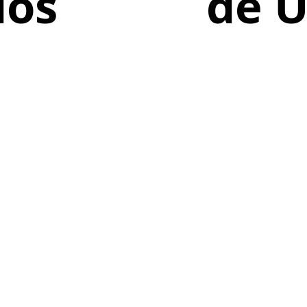
ios
de 